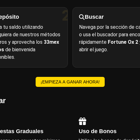
2
epósito
Buscar
a tu saldo utilizando
Navega por la sección de c
quiera de nuestros métodos
o usa el buscador para enco
ros y aprovecha los
33mex
rápidamente
Fortune Ox 2
os
de bienvenida
abrir el juego.
onibles.
¡EMPIEZA A GANAR AHORA!
ar
estas Graduales
Uso de Bonos