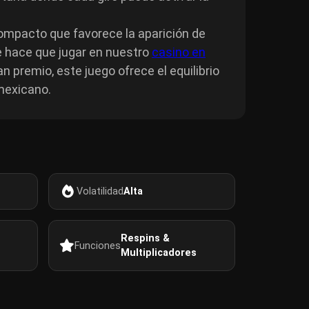
compacto que favorece la aparición de
te hace que jugar en nuestro
casino en
 premio, este juego ofrece el equilibrio
mexicano.
Volatilidad
Alta
Respins &
Funciones
Multiplicadores