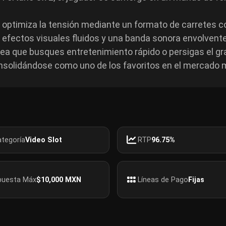
 2 optimiza la tensión mediante un formato de carretes 
de efectos visuales fluidos y una banda sonora envolven
a que busques entretenimiento rápido o persigas el gran
nsolidándose como uno de los favoritos en el mercado 
ategoría
Video Slot
RTP
96.75%
puesta Máx
$10,000 MXN
Líneas de Pago
Fijas