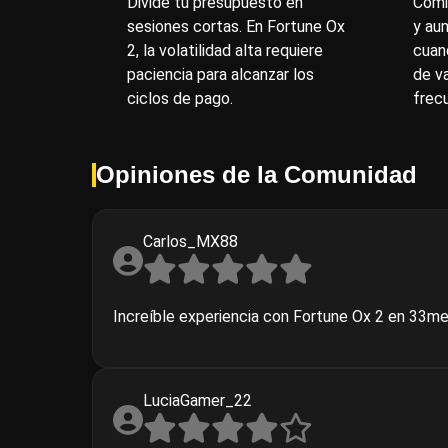
Divide tu presupuesto en
Comi
sesiones cortas. En Fortune Ox
y au
2, la volatilidad alta requiere
cuan
paciencia para alcanzar los
de v
ciclos de pago.
frec
Opiniones de la Comunidad
Carlos_MX88
Increíble experiencia con Fortune Ox 2 en 33me
LuciaGamer_22