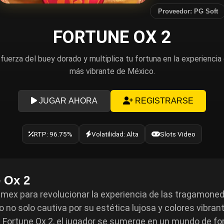
Proveedor: PG Soft
FORTUNE OX 2
 fuerza del buey dorado y multiplica tu fortuna en la experiencia
más vibrante de México.
JUGAR AHORA
REGISTRARSE
RTP: 96.75%
Volatilidad: Alta
Slots Video
e Ox 2
3mex para revolucionar la experiencia de las tragamoned
ulo no solo cautiva por su estética lujosa y colores vibra
 Fortune Ox 2, el jugador se sumerge en un mundo de for