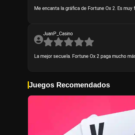
Me encanta la gráfica de Fortune Ox 2. Es muy f
JuanP_Casino
La mejor secuela. Fortune Ox 2 paga mucho más r
Juegos Recomendados