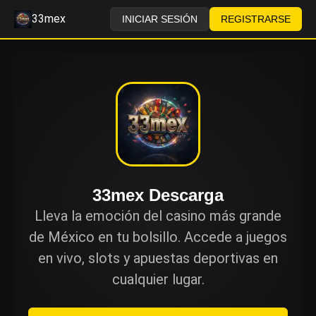
33mex
INICIAR SESIÓN
REGISTRARSE
33mex Descarga
Lleva la emoción del casino más grande
de México en tu bolsillo. Accede a juegos
en vivo, slots y apuestas deportivas en
cualquier lugar.