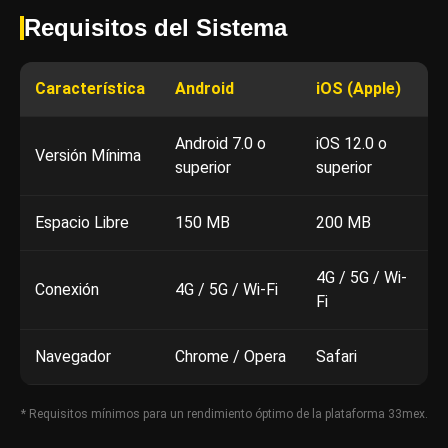
Requisitos del Sistema
Característica
Android
iOS (Apple)
Android 7.0 o
iOS 12.0 o
Versión Mínima
superior
superior
Espacio Libre
150 MB
200 MB
4G / 5G / Wi-
Conexión
4G / 5G / Wi-Fi
Fi
Navegador
Chrome / Opera
Safari
* Requisitos mínimos para un rendimiento óptimo de la plataforma 33mex.