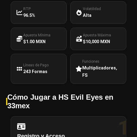
RTP
Volatilidad
96.5%
Alta
Apuesta Mínima
Apuesta Máxima
$1.00 MXN
$10,000 MXN
Funciones
Líneas de Pago
Multiplicadores,
243 Formas
FS
Cómo Jugar a HS Evil Eyes en
33mex
Registro y Acceso