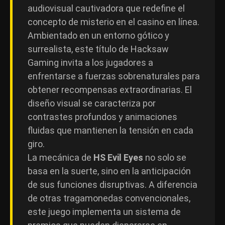
audiovisual cautivadora que redefine el
concepto de misterio en el casino en línea.
Ambientado en un entorno gótico y
surrealista, este título de Hacksaw
Gaming invita a los jugadores a
enfrentarse a fuerzas sobrenaturales para
obtener recompensas extraordinarias. El
diseño visual se caracteriza por
contrastes profundos y animaciones
fluidas que mantienen la tensión en cada
giro.
La mecánica de
HS Evil Eyes
no solo se
basa en la suerte, sino en la anticipación
de sus funciones disruptivas. A diferencia
de otras tragamonedas convencionales,
este juego implementa un sistema de