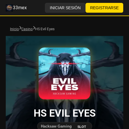
33mex
INICIAR SESIÓN
REGISTRARSE
Inicio
Casino
HS Evil Eyes
HS EVIL EYES
Hacksaw Gaming
SLOT