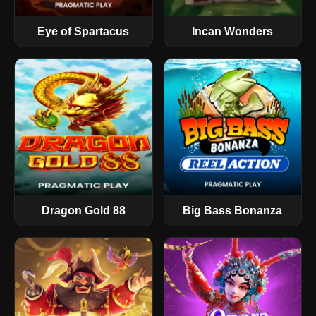
Eye of Spartacus
Incan Wonders
Dragon Gold 88
Big Bass Bonanza