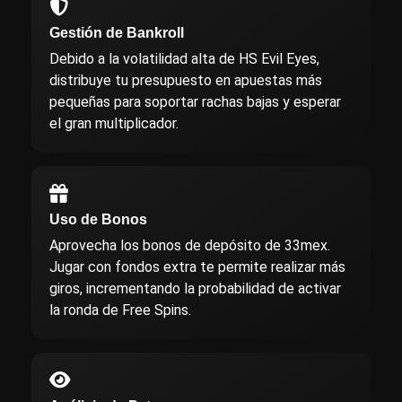
Gestión de Bankroll
Debido a la volatilidad alta de HS Evil Eyes,
distribuye tu presupuesto en apuestas más
pequeñas para soportar rachas bajas y esperar
el gran multiplicador.
Uso de Bonos
Aprovecha los bonos de depósito de 33mex.
Jugar con fondos extra te permite realizar más
giros, incrementando la probabilidad de activar
la ronda de Free Spins.