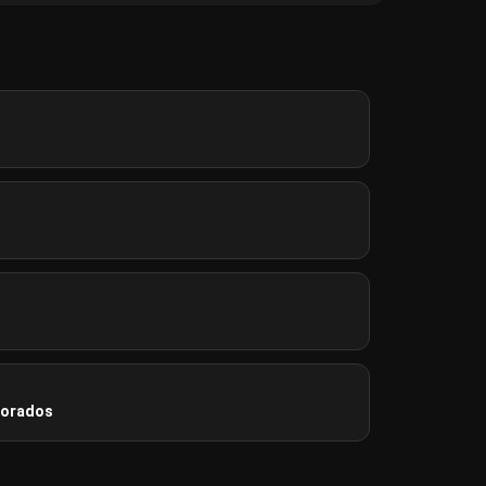
Dorados