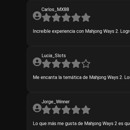
Carlos_MX88
Increíble experiencia con Mahjong Ways 2. Logré
Lucia_Slots
Me encanta la temática de Mahjong Ways 2. Los g
Jorge_Winner
Lo que más me gusta de Mahjong Ways 2 es que 