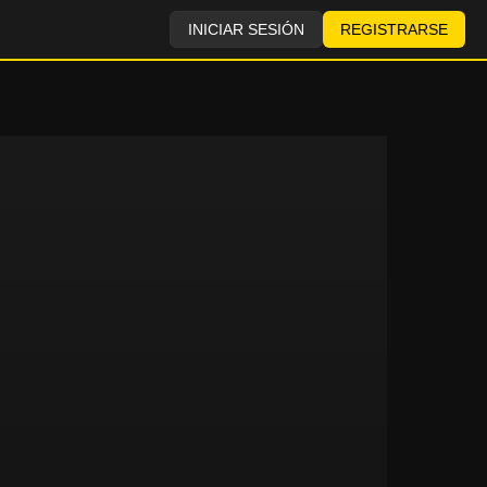
INICIAR SESIÓN
REGISTRARSE