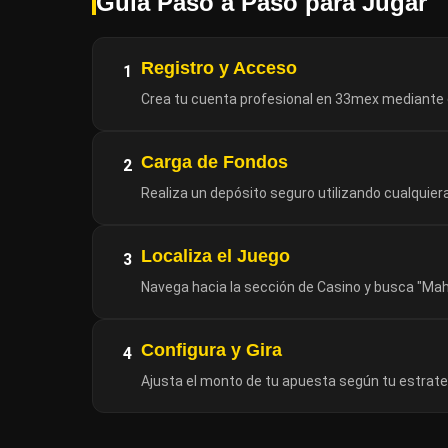
Guía Paso a Paso para Jugar
Registro y Acceso
1
Crea tu cuenta profesional en 33mex mediante el
Carga de Fondos
2
Realiza un depósito seguro utilizando cualquier
Localiza el Juego
3
Navega hacia la sección de Casino y busca "Mah
Configura y Gira
4
Ajusta el monto de tu apuesta según tu estrategi