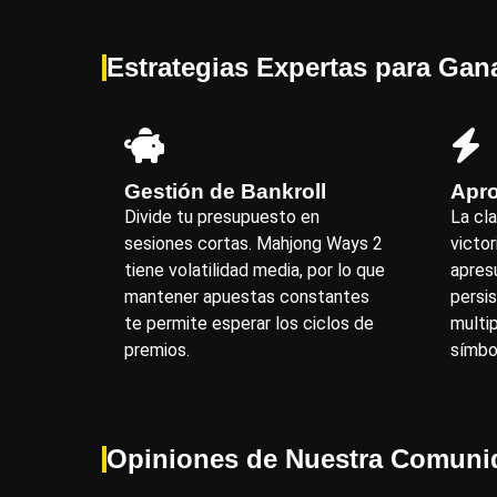
Estrategias Expertas para Gan
Gestión de Bankroll
Apro
Divide tu presupuesto en
La cla
sesiones cortas. Mahjong Ways 2
victo
tiene volatilidad media, por lo que
apres
mantener apuestas constantes
persis
te permite esperar los ciclos de
multi
premios.
símbo
Opiniones de Nuestra Comuni