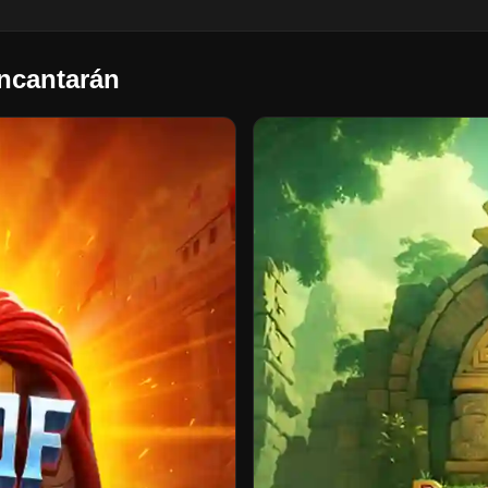
ncantarán