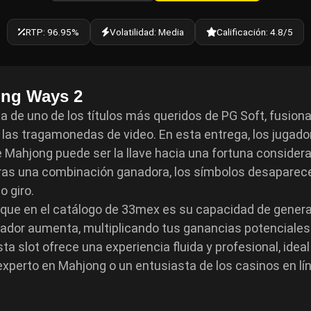
RTP: 96.95%
Volatilidad: Media
Calificación: 4.8/5
ong Ways 2
a de uno de los títulos más queridos de PG Soft, fusiona
las tragamonedas de video. En esta entrega, los jugad
Mahjong puede ser la llave hacia una fortuna considerab
ras una combinación ganadora, los símbolos desaparece
o giro.
ue en el catálogo de 33mex es su capacidad de generar
icador aumenta, multiplicando tus ganancias potenciale
ta slot ofrece una experiencia fluida y profesional, idea
xperto en Mahjong o un entusiasta de los casinos en lí