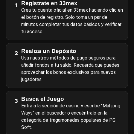
Regístrate en 33mex
1
Crea tu cuenta oficial en 33mex haciendo clic en
el botón de registro. Solo toma un par de
minutos completar tus datos básicos y verificar
tu acceso.
Realiza un Depósito
2
Usa nuestros métodos de pago seguros para
añadir fondos a tu saldo. Recuerda que puedes
aprovechar los bonos exclusivos para nuevos
jugadores.
Busca el Juego
3
Entra a la sección de casino y escribe "Mahjong
Ways" en el buscador o encuéntralo en la
categoría de tragamonedas populares de PG
Soft.