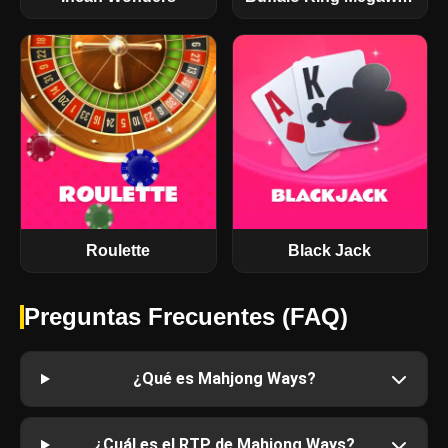
Roulette
Black Jack
Preguntas Frecuentes (FAQ)
¿Qué es Mahjong Ways?
¿Cuál es el RTP de Mahjong Ways?