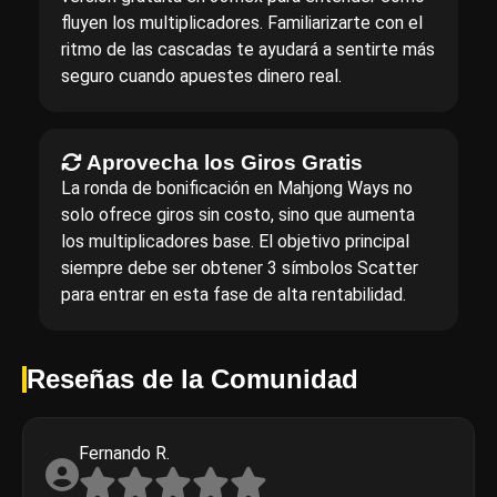
fluyen los multiplicadores. Familiarizarte con el
ritmo de las cascadas te ayudará a sentirte más
seguro cuando apuestes dinero real.
Aprovecha los Giros Gratis
La ronda de bonificación en Mahjong Ways no
solo ofrece giros sin costo, sino que aumenta
los multiplicadores base. El objetivo principal
siempre debe ser obtener 3 símbolos Scatter
para entrar en esta fase de alta rentabilidad.
Reseñas de la Comunidad
Fernando R.