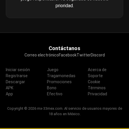
prioridad.
Contáctanos
Correo electrónico
Facebook
Twitter
Discord
Iniciar sesión
Juego
Acerca de
Registrarse
Tragamonedas
Soporte
Descargar
Promociones
Cookie
APK
Bono
Términos
App
Efectivo
Privacidad
Copyright © 2026 mx-33mex.com. Al servicio de usuarios mayores de
18 años en México.