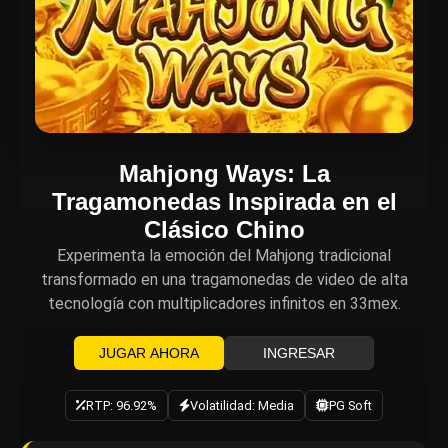
Mahjong Ways: La
Tragamonedas Inspirada en el
Clásico Chino
Experimenta la emoción del Mahjong tradicional
transformado en una tragamonedas de video de alta
tecnología con multiplicadores infinitos en 33mex.
JUGAR AHORA
INGRESAR
RTP: 96.92%
Volatilidad: Media
PG Soft