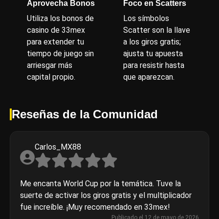
Aprovecha Bonos
Foco en Scatters
Utiliza los bonos de
Los símbolos
casino de 33mex
Scatter son la llave
para extender tu
a los giros gratis;
tiempo de juego sin
ajusta tu apuesta
arriesgar más
para resistir hasta
capital propio.
que aparezcan.
Reseñas de la Comunidad
Carlos_MX88
Me encanta World Cup por la temática. Tuve la
suerte de activar los giros gratis y el multiplicador
fue increíble. ¡Muy recomendado en 33mex!
Publicado el 12 de mayo de 2026