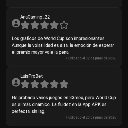
AnaGaming_22
Los gráficos de World Cup son impresionantes.
Aunque la volatilidad es alta, la emoción de esperar
el premio mayor vale la pena.
Publicado el 02 de junio de 2026
LuisProBet
He probado varios juegos en 33mex, pero World Cup
es el más dinámico. La fluidez en la App APK es
perfecta, sin lag.
Publicado el 20 de junio de 2026