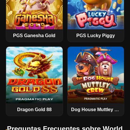
PGS Ganesha Gold
PGS Lucky Piggy
Dragon Gold 88
Dog House Muttley Crew
Preguntas Frecuentes sobre World