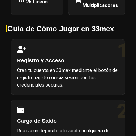
25 Líneas
Multiplicadores
Guía de Cómo Jugar en 33mex
1
Registro y Acceso
Crea tu cuenta en 33mex mediante el botón de
registro rápido o inicia sesión con tus
credenciales seguras.
2
Carga de Saldo
Realiza un depósito utilizando cualquiera de