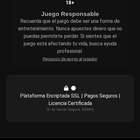
18+
Juego Responsable
Recuerda que el juego debe ser una forma de
entretenimiento. Nunca apuestes dinero que no
puedas permitirte perder. Si sientes que el
juego está afectando tu vida, busca ayuda
profesional.
Recursos de apoyo al jugador
Plataforma Encriptada SSL | Pagos Seguros |
Licencia Certificada
ID de Sesión Segura: #
33455